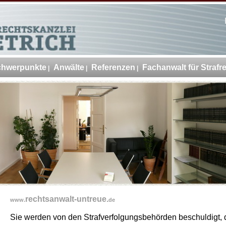
schwerpunkte
Anwälte
Referenzen
Fachanwalt für Strafr
rechtsanwalt-untreue.
www.
de
Sie werden von den Strafverfolgungsbehörden beschuldigt, 