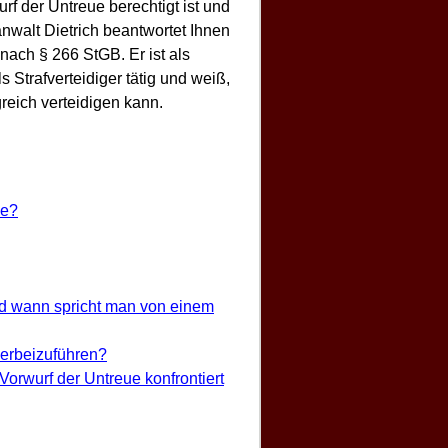
f der Untreue berechtigt ist und
sanwalt Dietrich beantwortet Ihnen
nach § 266 StGB. Er ist als
s Strafverteidiger tätig und weiß,
reich verteidigen kann.
ue?
nd wann spricht man von einem
erbeizuführen?
Vorwurf der Untreue konfrontiert